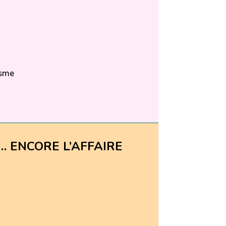
isme
T… ENCORE L’AFFAIRE