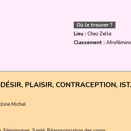
Où le trouver ?
Lieu :
Chez Zelle
Classement :
Afrofémin
DÉSIR, PLAISIR, CONTRACEPTION, IS
oline Michel
n, Féminismes, Santé, Réappropriation des corps