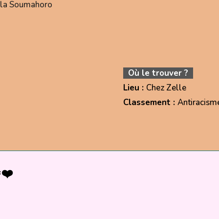
ula Soumahoro
Où le trouver ?
Lieu :
Chez Zelle
Classement :
Antiracism
❤️