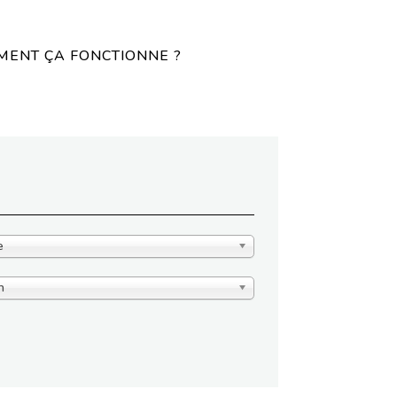
ENT ÇA FONCTIONNE ?
e
n