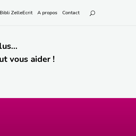
Bibli ZelleEcrit
A propos
Contact
plus…
t vous aider !