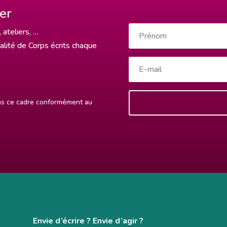
ter
 ateliers, …
ualité de Corps écrits chaque
ans ce cadre conformément au
Envie d’écrire ? Envie d’agir ?