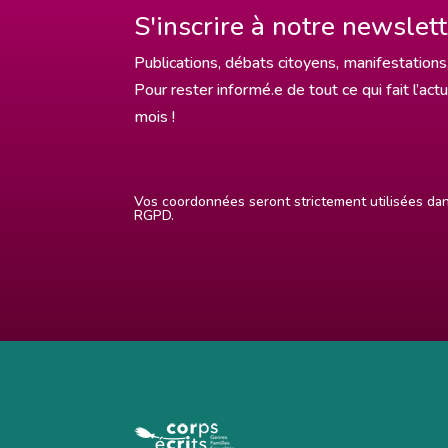
S'inscrire à notre newslet
Publications, débats citoyens, manifestations,
Pour rester informé.e de tout ce qui fait l’act
mois !
Vos coordonnées seront strictement utilisées d
RGPD.