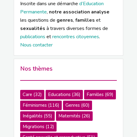
Inscrite dans une démarche
d’Education
Permanente
,
notre association analyse
les questions de
genres
,
familles
et
sexualités
à travers diverses formes de
publications
et
rencontres citoyennes
.
Nous contacter
Nos thèmes
Care
(32)
Educations
(36)
Familles
(69)
Féminismes
(116)
Genres
(60)
Inégalités
(55)
Maternités
(26)
Migrations
(12)