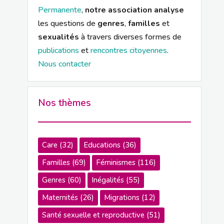
Permanente
,
notre association analyse
les questions de
genres
,
familles
et
sexualités
à travers diverses formes de
publications
et
rencontres citoyennes
.
Nous contacter
Nos thèmes
Care
(32)
Educations
(36)
Familles
(69)
Féminismes
(116)
Genres
(60)
Inégalités
(55)
Maternités
(26)
Migrations
(12)
Santé sexuelle et reproductive
(51)