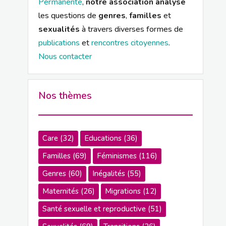
Permanente
,
notre association analyse
les questions de
genres
,
familles
et
sexualités
à travers diverses formes de
publications
et
rencontres citoyennes
.
Nous contacter
Nos thèmes
Care
(32)
Educations
(36)
Familles
(69)
Féminismes
(116)
Genres
(60)
Inégalités
(55)
Maternités
(26)
Migrations
(12)
Santé sexuelle et reproductive
(51)