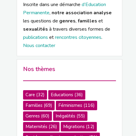
Inscrite dans une démarche
d’Education
Permanente
,
notre association analyse
les questions de
genres
,
familles
et
sexualités
à travers diverses formes de
publications
et
rencontres citoyennes
.
Nous contacter
Nos thèmes
Care
(32)
Educations
(36)
Familles
(69)
Féminismes
(116)
Genres
(60)
Inégalités
(55)
Maternités
(26)
Migrations
(12)