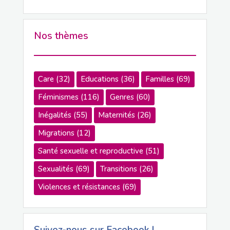
Nos thèmes
Care
(32)
Educations
(36)
Familles
(69)
Féminismes
(116)
Genres
(60)
Inégalités
(55)
Maternités
(26)
Migrations
(12)
Santé sexuelle et reproductive
(51)
Sexualités
(69)
Transitions
(26)
Violences et résistances
(69)
Suivez-nous sur Facebook !