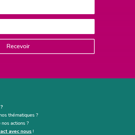
Recevoir
 ?
e nos thématiques ?
e nos actions ?
act avec nous
!