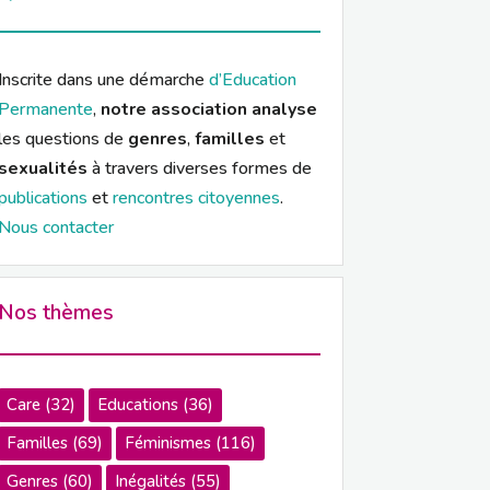
Inscrite dans une démarche
d’Education
Permanente
,
notre association analyse
les questions de
genres
,
familles
et
sexualités
à travers diverses formes de
publications
et
rencontres citoyennes
.
Nous contacter
Nos thèmes
Care
(32)
Educations
(36)
Familles
(69)
Féminismes
(116)
Genres
(60)
Inégalités
(55)