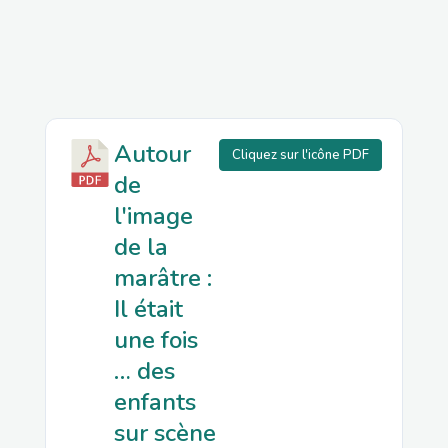
Autour
Cliquez sur l'icône PDF
de
l'image
de la
marâtre :
Il était
une fois
… des
enfants
sur scène