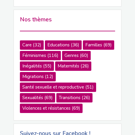
Nos thèmes
Care
(32)
Educations
(36)
Familles
(69)
Féminismes
(116)
Genres
(60)
Inégalités
(55)
Maternités
(26)
Migrations
(12)
Santé sexuelle et reproductive
(51)
Sexualités
(69)
Transitions
(26)
Violences et résistances
(69)
Suivez-nous sur Facebook !