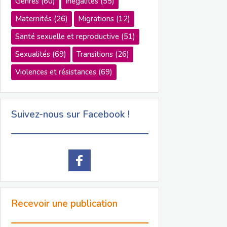
Genres
(60)
Inégalités
(55)
Maternités
(26)
Migrations
(12)
Santé sexuelle et reproductive
(51)
Sexualités
(69)
Transitions
(26)
Violences et résistances
(69)
Suivez-nous sur Facebook !
Recevoir une publication