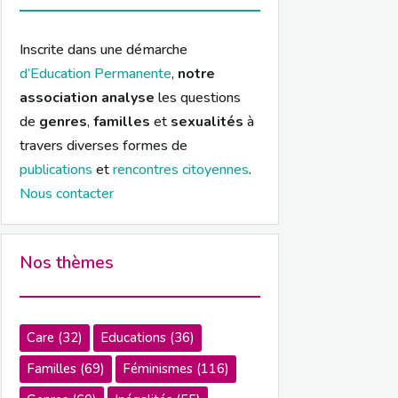
Inscrite dans une démarche
d’Education Permanente
,
notre
association analyse
les questions
de
genres
,
familles
et
sexualités
à
travers diverses formes de
publications
et
rencontres citoyennes
.
Nous contacter
Nos thèmes
Care
(32)
Educations
(36)
Familles
(69)
Féminismes
(116)