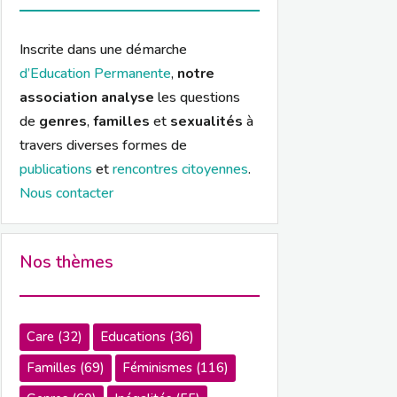
Inscrite dans une démarche
d’Education Permanente
,
notre
association analyse
les questions
de
genres
,
familles
et
sexualités
à
travers diverses formes de
publications
et
rencontres citoyennes
.
Nous contacter
Nos thèmes
Care
(32)
Educations
(36)
Familles
(69)
Féminismes
(116)