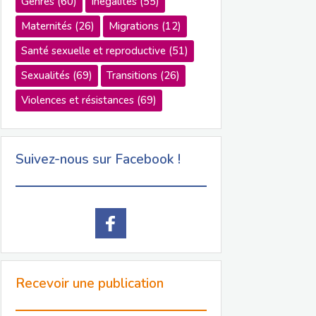
Genres
(60)
Inégalités
(55)
Maternités
(26)
Migrations
(12)
Santé sexuelle et reproductive
(51)
Sexualités
(69)
Transitions
(26)
Violences et résistances
(69)
Suivez-nous sur Facebook !
Recevoir une publication