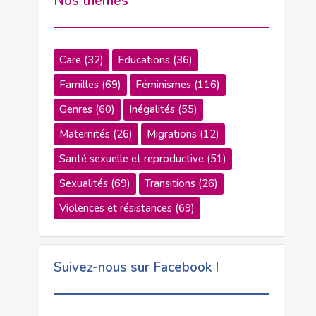
Nos thèmes
Care
(32)
Educations
(36)
Familles
(69)
Féminismes
(116)
Genres
(60)
Inégalités
(55)
Maternités
(26)
Migrations
(12)
Santé sexuelle et reproductive
(51)
Sexualités
(69)
Transitions
(26)
Violences et résistances
(69)
Suivez-nous sur Facebook !