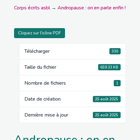
Corps écrits asbl
→
Andropause : on en parle enfin !
Cliquez sur l'icône PDF
Télécharger
330
Taille du fichier
659.33 KB
Nombre de fichiers
1
Date de création
25 août 2025
Dernière mise à jour
25 août 2025
Andropause : on en