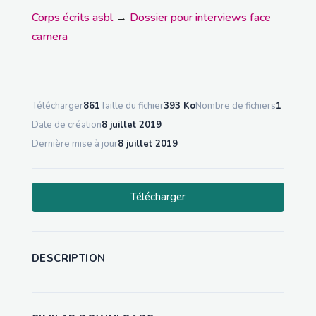
Corps écrits asbl
→
Dossier pour interviews face
camera
Télécharger
861
Taille du fichier
393 Ko
Nombre de fichiers
1
Date de création
8 juillet 2019
Dernière mise à jour
8 juillet 2019
Télécharger
DESCRIPTION