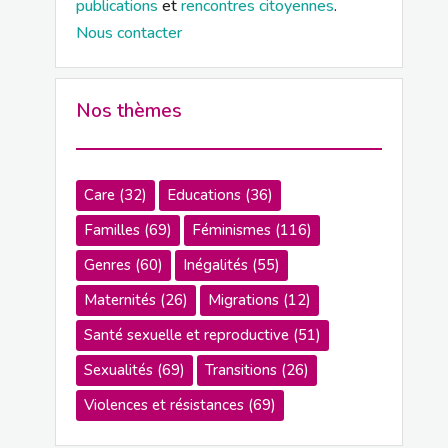
publications
et
rencontres citoyennes
.
Nous contacter
Nos thèmes
Care
(32)
Educations
(36)
Familles
(69)
Féminismes
(116)
Genres
(60)
Inégalités
(55)
Maternités
(26)
Migrations
(12)
Santé sexuelle et reproductive
(51)
Sexualités
(69)
Transitions
(26)
Violences et résistances
(69)