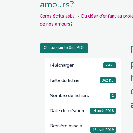
amours?
Corps écrits asbl
→
Du désir d’enfant au proj
de nos amours?
Cliquez sur l'icône PDF
Télécharger
2963
Taille du fichier
362 Ko
Nombre de fichiers
1
Date de création
14 août 2018
Dernière mise à
16 avril 2019