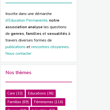
Inscrite dans une démarche
d’Education Permanente
,
notre
association analyse
les questions
de
genres
,
familles
et
sexualités
à
travers diverses formes de
publications
et
rencontres citoyennes
.
Nous contacter
Nos thèmes
Care
(32)
Educations
(36)
Familles
(69)
Féminismes
(116)