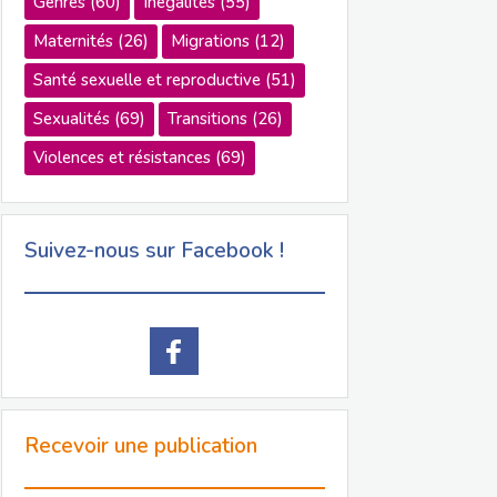
Genres
(60)
Inégalités
(55)
Maternités
(26)
Migrations
(12)
Santé sexuelle et reproductive
(51)
Sexualités
(69)
Transitions
(26)
Violences et résistances
(69)
Suivez-nous sur Facebook !
Recevoir une publication