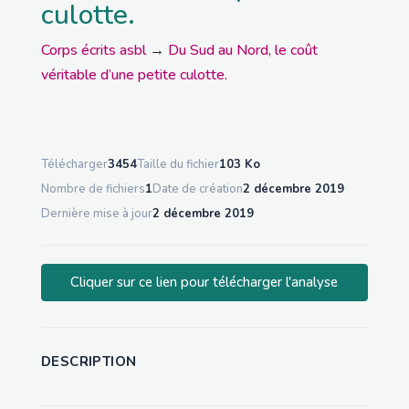
culotte.
Corps écrits asbl
→
Du Sud au Nord, le coût
véritable d’une petite culotte.
Télécharger
3454
Taille du fichier
103 Ko
Nombre de fichiers
1
Date de création
2 décembre 2019
Dernière mise à jour
2 décembre 2019
Cliquer sur ce lien pour télécharger l'analyse
DESCRIPTION