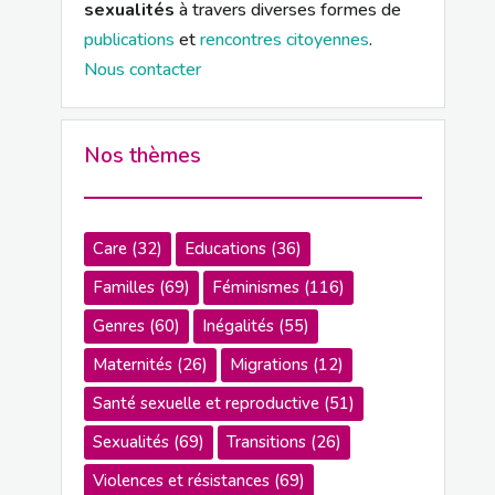
sexualités
à travers diverses formes de
publications
et
rencontres citoyennes
.
Nous contacter
Nos thèmes
Care
(32)
Educations
(36)
Familles
(69)
Féminismes
(116)
Genres
(60)
Inégalités
(55)
Maternités
(26)
Migrations
(12)
Santé sexuelle et reproductive
(51)
Sexualités
(69)
Transitions
(26)
Violences et résistances
(69)