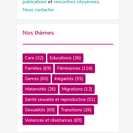
publications
et
rencontres citoyennes
.
Nous contacter
Nos thèmes
Care
(32)
Educations
(36)
Familles
(69)
Féminismes
(116)
Genres
(60)
Inégalités
(55)
Maternités
(26)
Migrations
(12)
Santé sexuelle et reproductive
(51)
Sexualités
(69)
Transitions
(26)
Violences et résistances
(69)