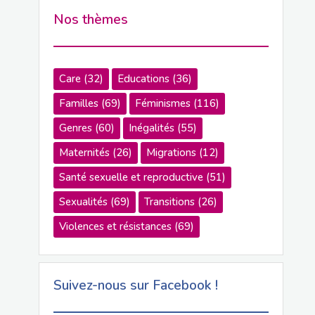
Nos thèmes
Care
(32)
Educations
(36)
Familles
(69)
Féminismes
(116)
Genres
(60)
Inégalités
(55)
Maternités
(26)
Migrations
(12)
Santé sexuelle et reproductive
(51)
Sexualités
(69)
Transitions
(26)
Violences et résistances
(69)
Suivez-nous sur Facebook !