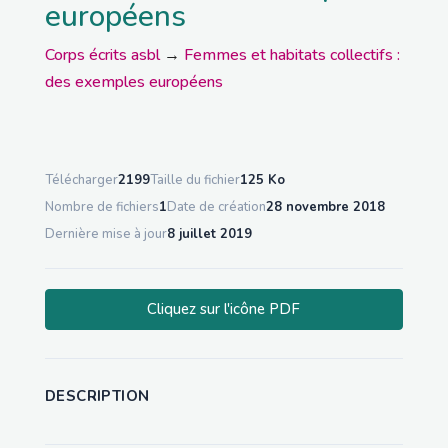
européens
Corps écrits asbl
→
Femmes et habitats collectifs :
des exemples européens
Télécharger
2199
Taille du fichier
125 Ko
Nombre de fichiers
1
Date de création
28 novembre 2018
Dernière mise à jour
8 juillet 2019
Cliquez sur l'icône PDF
DESCRIPTION