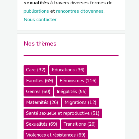
sexualités
à travers diverses formes de
publications
et
rencontres citoyennes
.
Nous contacter
Nos thèmes
Care
(32)
Educations
(36)
Familles
(69)
Féminismes
(116)
Genres
(60)
Inégalités
(55)
Maternités
(26)
Migrations
(12)
Santé sexuelle et reproductive
(51)
Sexualités
(69)
Transitions
(26)
Violences et résistances
(69)