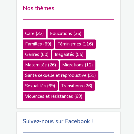
Nos thèmes
Care
(32)
Educations
(36)
Familles
(69)
Féminismes
(116)
Genres
(60)
Inégalités
(55)
Maternités
(26)
Migrations
(12)
Santé sexuelle et reproductive
(51)
Sexualités
(69)
Transitions
(26)
Violences et résistances
(69)
Suivez-nous sur Facebook !