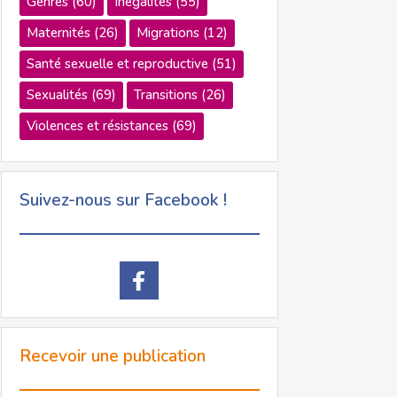
Genres
(60)
Inégalités
(55)
Maternités
(26)
Migrations
(12)
Santé sexuelle et reproductive
(51)
Sexualités
(69)
Transitions
(26)
Violences et résistances
(69)
Suivez-nous sur Facebook !
Recevoir une publication