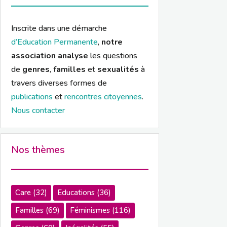
Inscrite dans une démarche
d’Education Permanente
,
notre
association analyse
les questions
de
genres
,
familles
et
sexualités
à
travers diverses formes de
publications
et
rencontres citoyennes
.
Nous contacter
Nos thèmes
Care
(32)
Educations
(36)
Familles
(69)
Féminismes
(116)