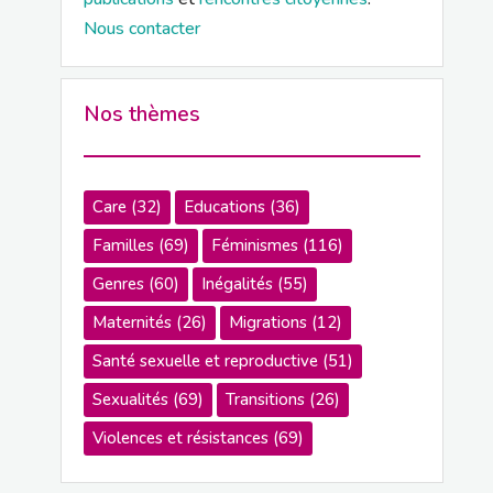
Nous contacter
Nos thèmes
Care
(32)
Educations
(36)
Familles
(69)
Féminismes
(116)
Genres
(60)
Inégalités
(55)
Maternités
(26)
Migrations
(12)
Santé sexuelle et reproductive
(51)
Sexualités
(69)
Transitions
(26)
Violences et résistances
(69)