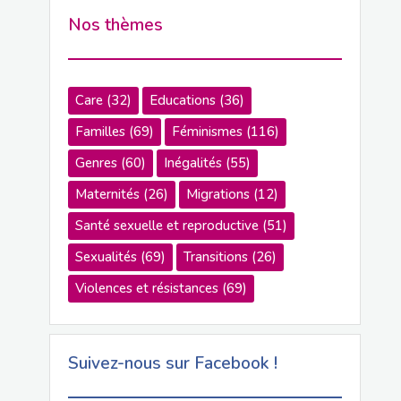
Nos thèmes
Care
(32)
Educations
(36)
Familles
(69)
Féminismes
(116)
Genres
(60)
Inégalités
(55)
Maternités
(26)
Migrations
(12)
Santé sexuelle et reproductive
(51)
Sexualités
(69)
Transitions
(26)
Violences et résistances
(69)
Suivez-nous sur Facebook !