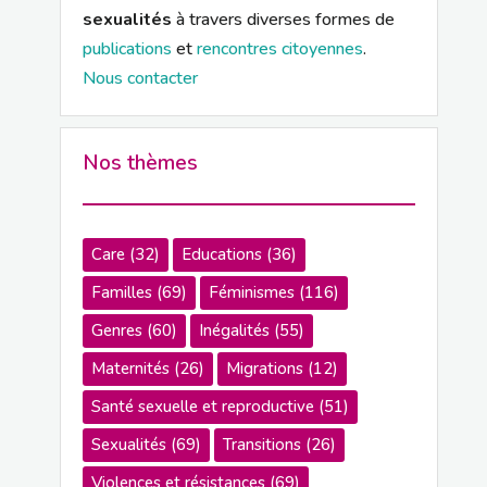
sexualités
à travers diverses formes de
publications
et
rencontres citoyennes
.
Nous contacter
Nos thèmes
Care
(32)
Educations
(36)
Familles
(69)
Féminismes
(116)
Genres
(60)
Inégalités
(55)
Maternités
(26)
Migrations
(12)
Santé sexuelle et reproductive
(51)
Sexualités
(69)
Transitions
(26)
Violences et résistances
(69)