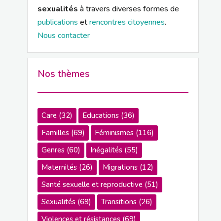
sexualités
à travers diverses formes de
publications
et
rencontres citoyennes
.
Nous contacter
Nos thèmes
Care
(32)
Educations
(36)
Familles
(69)
Féminismes
(116)
Genres
(60)
Inégalités
(55)
Maternités
(26)
Migrations
(12)
Santé sexuelle et reproductive
(51)
Sexualités
(69)
Transitions
(26)
Violences et résistances
(69)