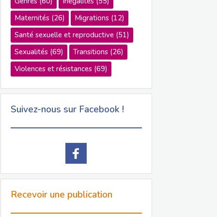
Genres
(60)
Inégalités
(55)
Maternités
(26)
Migrations
(12)
Santé sexuelle et reproductive
(51)
Sexualités
(69)
Transitions
(26)
Violences et résistances
(69)
Suivez-nous sur Facebook !
Recevoir une publication