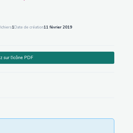
ichiers
1
Date de création
11 février 2019
z sur l'icône PDF