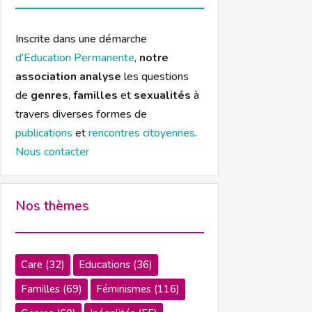
Inscrite dans une démarche
d’Education Permanente
,
notre
association analyse
les questions
de
genres
,
familles
et
sexualités
à
travers diverses formes de
publications
et
rencontres citoyennes
.
Nous contacter
Nos thèmes
Care
(32)
Educations
(36)
Familles
(69)
Féminismes
(116)