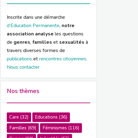
Inscrite dans une démarche
d’Education Permanente
,
notre
association analyse
les questions
de
genres
,
familles
et
sexualités
à
travers diverses formes de
publications
et
rencontres citoyennes
.
Nous contacter
Nos thèmes
Care
(32)
Educations
(36)
Familles
(69)
Féminismes
(116)