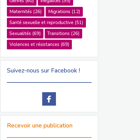
Genres
(60)
Inégalités
(55)
Maternités
(26)
Migrations
(12)
Santé sexuelle et reproductive
(51)
Sexualités
(69)
Transitions
(26)
Violences et résistances
(69)
Suivez-nous sur Facebook !
Recevoir une publication