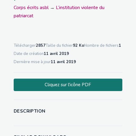
Corps écrits asbl
→
L’institution violente du
patriarcat
Télécharger
2857
Taille du fichier
92 Ko
Nombre de fichiers
1
Date de création
11 avril 2019
Dernière mise à jour
11 avril 2019
Cliquez sur l'icône PDF
DESCRIPTION