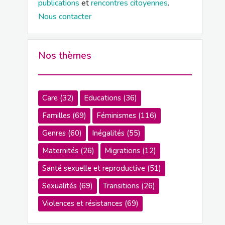
publications
et
rencontres citoyennes
.
Nous contacter
Nos thèmes
Care
(32)
Educations
(36)
Familles
(69)
Féminismes
(116)
Genres
(60)
Inégalités
(55)
Maternités
(26)
Migrations
(12)
Santé sexuelle et reproductive
(51)
Sexualités
(69)
Transitions
(26)
Violences et résistances
(69)