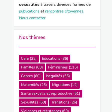
sexualités
à travers diverses formes de
publications
et
rencontres citoyennes
.
Nous contacter
Nos thèmes
Care
(32)
Educations
(36)
Familles
(69)
Féminismes
(116)
Genres
(60)
Inégalités
(55)
Maternités
(26)
Migrations
(12)
Santé sexuelle et reproductive
(51)
Sexualités
(69)
Transitions
(26)
Violences et résistances
(69)