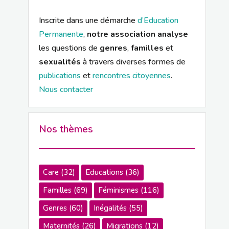
Inscrite dans une démarche
d’Education
Permanente
,
notre association analyse
les questions de
genres
,
familles
et
sexualités
à travers diverses formes de
publications
et
rencontres citoyennes
.
Nous contacter
Nos thèmes
Care
(32)
Educations
(36)
Familles
(69)
Féminismes
(116)
Genres
(60)
Inégalités
(55)
Maternités
(26)
Migrations
(12)