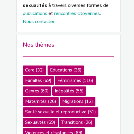
sexualités
à travers diverses formes de
publications
et
rencontres citoyennes
.
Nous contacter
Nos thèmes
Care
(32)
Educations
(36)
Familles
(69)
Féminismes
(116)
Genres
(60)
Inégalités
(55)
Maternités
(26)
Migrations
(12)
Santé sexuelle et reproductive
(51)
Sexualités
(69)
Transitions
(26)
Violences et résistances
(69)