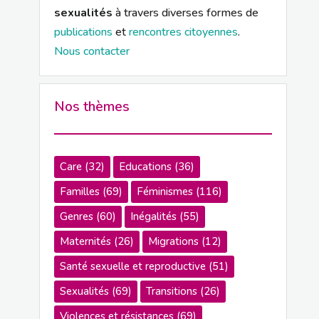
sexualités
à travers diverses formes de
publications
et
rencontres citoyennes
.
Nous contacter
Nos thèmes
Care
(32)
Educations
(36)
Familles
(69)
Féminismes
(116)
Genres
(60)
Inégalités
(55)
Maternités
(26)
Migrations
(12)
Santé sexuelle et reproductive
(51)
Sexualités
(69)
Transitions
(26)
Violences et résistances
(69)