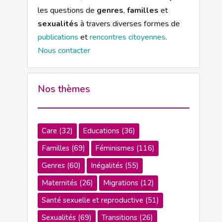
les questions de
genres
,
familles
et
sexualités
à travers diverses formes de
publications
et
rencontres citoyennes
.
Nous contacter
Nos thèmes
Care
(32)
Educations
(36)
Familles
(69)
Féminismes
(116)
Genres
(60)
Inégalités
(55)
Maternités
(26)
Migrations
(12)
Santé sexuelle et reproductive
(51)
Sexualités
(69)
Transitions
(26)