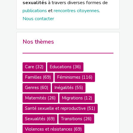
sexualités
à travers diverses formes de
publications
et
rencontres citoyennes
.
Nous contacter
Nos thèmes
Care
(32)
Educations
(36)
Familles
(69)
Féminismes
(116)
Genres
(60)
Inégalités
(55)
Maternités
(26)
Migrations
(12)
Santé sexuelle et reproductive
(51)
Sexualités
(69)
Transitions
(26)
Violences et résistances
(69)