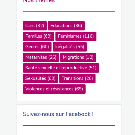
Nos thèmes
Care
(32)
Educations
(36)
Familles
(69)
Féminismes
(116)
Genres
(60)
Inégalités
(55)
Maternités
(26)
Migrations
(12)
Santé sexuelle et reproductive
(51)
Sexualités
(69)
Transitions
(26)
Violences et résistances
(69)
Suivez-nous sur Facebook !