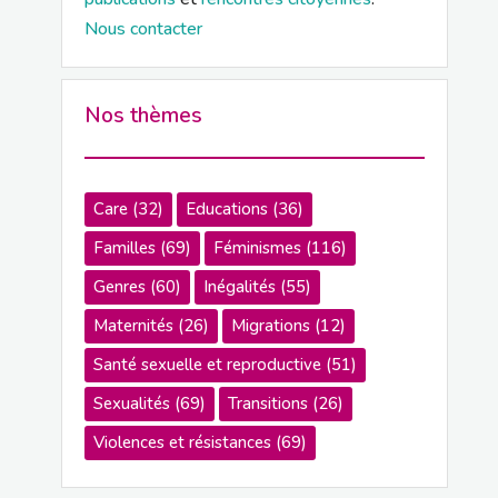
Nous contacter
Nos thèmes
Care
(32)
Educations
(36)
Familles
(69)
Féminismes
(116)
Genres
(60)
Inégalités
(55)
Maternités
(26)
Migrations
(12)
Santé sexuelle et reproductive
(51)
Sexualités
(69)
Transitions
(26)
Violences et résistances
(69)