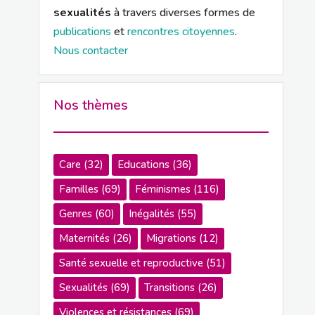
sexualités
à travers diverses formes de
publications
et
rencontres citoyennes
.
Nous contacter
Nos thèmes
Care
(32)
Educations
(36)
Familles
(69)
Féminismes
(116)
Genres
(60)
Inégalités
(55)
Maternités
(26)
Migrations
(12)
Santé sexuelle et reproductive
(51)
Sexualités
(69)
Transitions
(26)
Violences et résistances
(69)