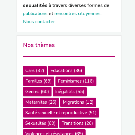
sexualités
à travers diverses formes de
publications
et
rencontres citoyennes
.
Nous contacter
Nos thèmes
Care
(32)
Educations
(36)
Familles
(69)
Féminismes
(116)
Genres
(60)
Inégalités
(55)
Maternités
(26)
Migrations
(12)
Santé sexuelle et reproductive
(51)
Sexualités
(69)
Transitions
(26)
Violences et résistances
(69)