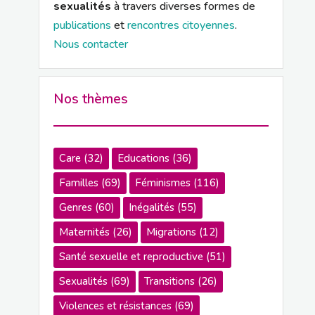
sexualités
à travers diverses formes de
publications
et
rencontres citoyennes
.
Nous contacter
Nos thèmes
Care
(32)
Educations
(36)
Familles
(69)
Féminismes
(116)
Genres
(60)
Inégalités
(55)
Maternités
(26)
Migrations
(12)
Santé sexuelle et reproductive
(51)
Sexualités
(69)
Transitions
(26)
Violences et résistances
(69)