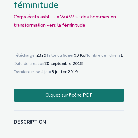
féminitude
Corps écrits asbl
→
« WAW » : des hommes en
transformation vers la féminitude
Télécharger
2329
Taille du fichier
93 Ko
Nombre de fichiers
1
Date de création
20 septembre 2018
Dernière mise à jour
8 juillet 2019
Cliquez sur l'icône PDF
DESCRIPTION