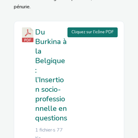
pénurie.
Du
Cliquez sur l'icône PDF
Burkina à
la
Belgique
:
l’Insertio
n socio-
professio
nnelle en
questions
1 fichier·s
77