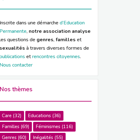
Inscrite dans une démarche
d’Education
Permanente
,
notre association analyse
les questions de
genres
,
familles
et
sexualités
à travers diverses formes de
publications
et
rencontres citoyennes
.
Nous contacter
Nos thèmes
Care
(32)
Educations
(36)
Familles
(69)
Féminismes
(116)
Genres
(60)
Inégalités
(55)