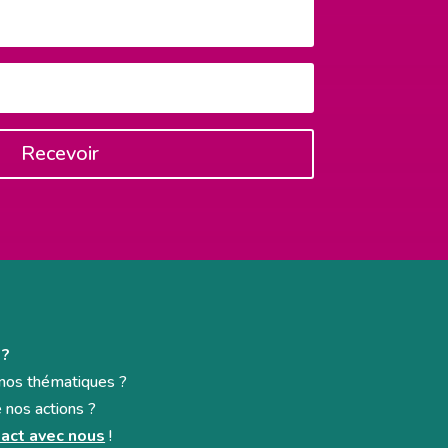
Recevoir
 ?
e nos thématiques ?
e nos actions ?
act avec nous
!