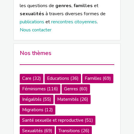
les questions de
genres
,
familles
et
sexualités
à travers diverses formes de
publications
et
rencontres citoyennes
.
Nous contacter
Nos thèmes
Care
(32)
Educations
(36)
Familles
(69)
Féminismes
(116)
Genres
(60)
Inégalités
(55)
Maternités
(26)
Migrations
(12)
Santé sexuelle et reproductive
(51)
Sexualités
(69)
Transitions
(26)