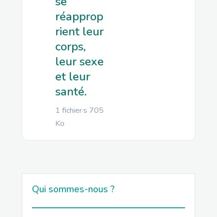
se
réapprop
rient leur
corps,
leur sexe
et leur
santé.
1 fichier·s
705
Ko
Qui sommes-nous ?