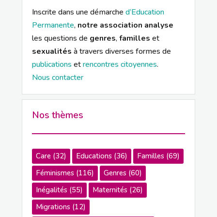
Inscrite dans une démarche
d’Education
Permanente
,
notre association analyse
les questions de
genres
,
familles
et
sexualités
à travers diverses formes de
publications
et
rencontres citoyennes
.
Nous contacter
Nos thèmes
Care
(32)
Educations
(36)
Familles
(69)
Féminismes
(116)
Genres
(60)
Inégalités
(55)
Maternités
(26)
Migrations
(12)