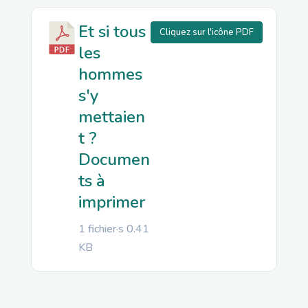
Et si tous
Cliquez sur l'icône PDF
les
hommes
s'y
mettaien
t ?
Documen
ts à
imprimer
1 fichier·s
0.41
KB