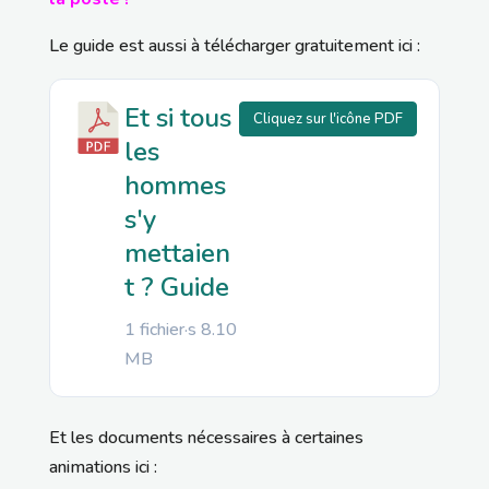
Le guide est aussi à télécharger gratuitement ici :
Et si tous
Cliquez sur l'icône PDF
les
hommes
s'y
mettaien
t ? Guide
1 fichier·s
8.10
MB
Et les documents nécessaires à certaines
animations ici :