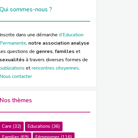
Qui sommes-nous ?
Inscrite dans une démarche
d’Education
Permanente
,
notre association analyse
les questions de
genres
,
familles
et
sexualités
à travers diverses formes de
publications
et
rencontres citoyennes
.
Nous contacter
Nos thèmes
Care
(32)
Educations
(36)
Familles
(69)
Féminismes
(116)