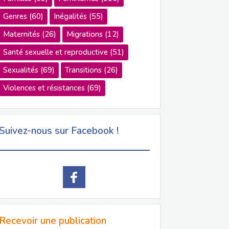
Genres
(60)
Inégalités
(55)
Maternités
(26)
Migrations
(12)
Santé sexuelle et reproductive
(51)
Sexualités
(69)
Transitions
(26)
Violences et résistances
(69)
Suivez-nous sur Facebook !
Recevoir une publication