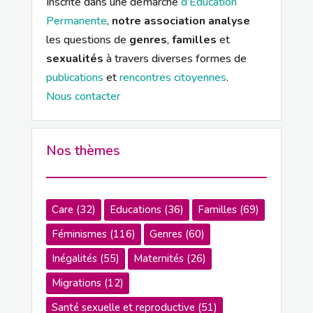
Inscrite dans une démarche
d’Education
Permanente
,
notre association analyse
les questions de
genres
,
familles
et
sexualités
à travers diverses formes de
publications
et
rencontres citoyennes
.
Nous contacter
Nos thèmes
Care
(32)
Educations
(36)
Familles
(69)
Féminismes
(116)
Genres
(60)
Inégalités
(55)
Maternités
(26)
Migrations
(12)
Santé sexuelle et reproductive
(51)