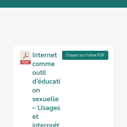
Internet
Cliquez sur l'icône PDF
comme
outil
d’éducati
on
sexuelle
– Usages
et
interprét