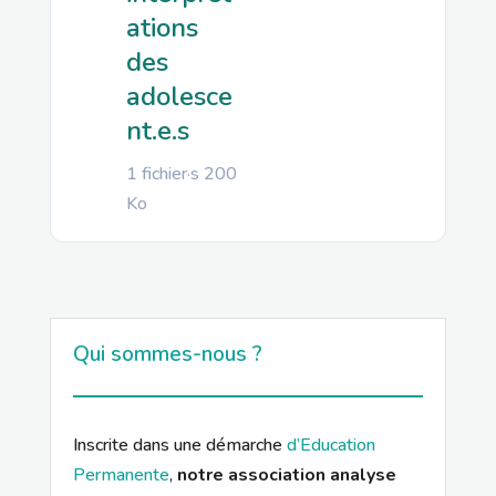
ations
des
adolesce
nt.e.s
1 fichier·s
200
Ko
Qui sommes-nous ?
Inscrite dans une démarche
d’Education
Permanente
,
notre association analyse