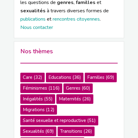
les questions de
genres
,
familles
et
sexualités
à travers diverses formes de
publications
et
rencontres citoyennes
.
Nous contacter
Nos thèmes
Care
(32)
Educations
(36)
Familles
(69)
Féminismes
(116)
Genres
(60)
Inégalités
(55)
Maternités
(26)
Migrations
(12)
Santé sexuelle et reproductive
(51)
Sexualités
(69)
Transitions
(26)