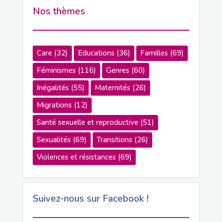
Nos thèmes
Care
(32)
Educations
(36)
Familles
(69)
Féminismes
(116)
Genres
(60)
Inégalités
(55)
Maternités
(26)
Migrations
(12)
Santé sexuelle et reproductive
(51)
Sexualités
(69)
Transitions
(26)
Violences et résistances
(69)
Suivez-nous sur Facebook !