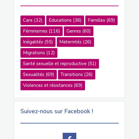
Care
(32)
Educations
(36)
Familles
(69)
Féminismes
(116)
Genres
(60)
Inégalités
(55)
Maternités
(26)
Migrations
(12)
Santé sexuelle et reproductive
(51)
Sexualités
(69)
Transitions
(26)
Violences et résistances
(69)
Suivez-nous sur Facebook !