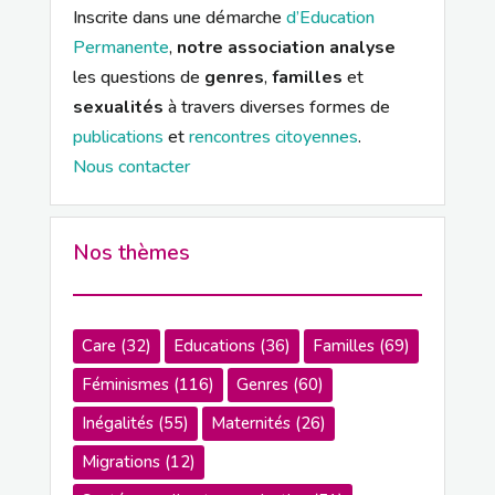
Inscrite dans une démarche
d’Education
Permanente
,
notre association analyse
les questions de
genres
,
familles
et
sexualités
à travers diverses formes de
publications
et
rencontres citoyennes
.
Nous contacter
Nos thèmes
Care
(32)
Educations
(36)
Familles
(69)
Féminismes
(116)
Genres
(60)
Inégalités
(55)
Maternités
(26)
Migrations
(12)