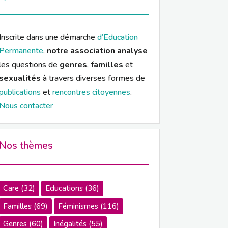
Inscrite dans une démarche
d’Education
Permanente
,
notre association analyse
les questions de
genres
,
familles
et
sexualités
à travers diverses formes de
publications
et
rencontres citoyennes
.
Nous contacter
Nos thèmes
Care
(32)
Educations
(36)
Familles
(69)
Féminismes
(116)
Genres
(60)
Inégalités
(55)