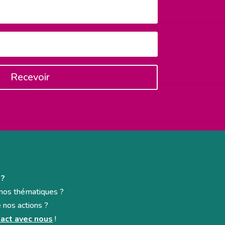
Recevoir
 ?
e nos thématiques ?
e nos actions ?
act avec nous
!